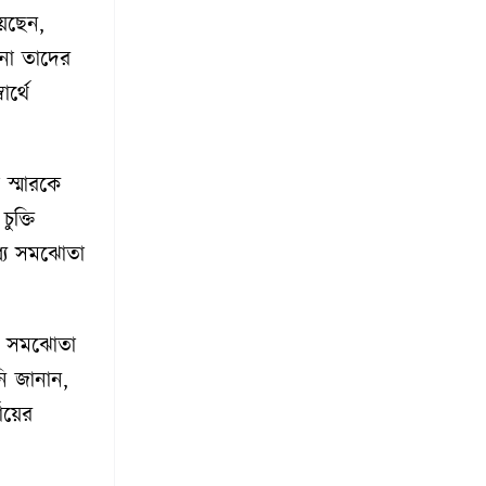
য়েছেন,
পনা তাদের
র্থে
া স্মারকে
ুক্তি
ধ্যে সমঝোতা
যে সমঝোতা
নি জানান,
যায়ের