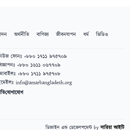
োদন
অর্থনীতি
বাণিজ্য
জীবনযাপন
ধর্ম
ভিডিও
নিউজ ফোনঃ +৮৮০ ১৭১১ ৯৭৫৭০৯
বিজ্ঞাপনঃ +৮৮০ ১৬১১ ০৬৭৭০৯
মোবাইলঃ +৮৮০ ১৭১১ ৯৭৫৭০৮
ইমেইলঃ
info@amarbangladesh.org
ীতি
যোগাযোগ
ডিজাইন এন্ড ডেভেলপমেন্ট by
সারিয়া আইটি