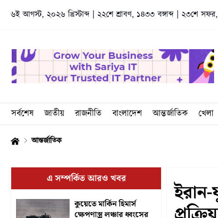
Skip
৬ই আগস্ট, ২০২৬ খ্রিস্টাব্দ
|
২২শে শ্রাবণ, ১৪৩৩ বঙ্গাব্দ
|
২৩শে সফর,
to
content
সর্বশেষ
জাতীয়
রাজনীতি
বাংলাদেশ
আন্তর্জাতিক
খেলা
আন্তর্জাতিক
এ সম্পর্কিত আরও খবর
ইরান-য
কুয়েতে মার্কিন হিমার্স
প্রক্র
ক্ষেপণাস্ত্র লঞ্চার ধ্বংসের