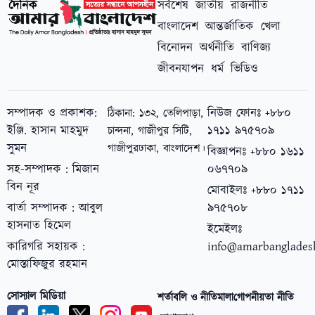
সর্বশেষ
জাতীয়
রাজনীতি
বাংলাদেশ
আন্তর্জাতিক
খেলা
বিনোদন
অর্থনীতি
বাণিজ্য
জীবনযাপন
ধর্ম
ভিডিও
সম্পাদক ও প্রকাশক:
নিউজ ফোনঃ +৮৮০
ঠিকানা: ১৩২, তেলিপাড়া,
ইঞ্জি. হাসান মাহমুদ
১৭১১ ৯৭৫৭০৯
চান্দনা, গাজীপুর সিটি,
সুমন
গাজীপুর
ঢাকা, বাংলাদেশ।
বিজ্ঞাপনঃ +৮৮০ ১৬১১
সহ-সম্পাদক : মিজান
০৬৭৭০৯
বিন নূর
মোবাইলঃ +৮৮০ ১৭১১
বার্তা সম্পাদক : আবুল
৯৭৫৭০৮
হাসনাত হিমেল
ইমেইলঃ
কারিগরি সহায়ক :
info@amarbanglades
মোস্তাফিজুর রহমান
সোস্যাল মিডিয়া
শর্তাবলি ও নীতিমালা
গোপনীয়তা নীতি