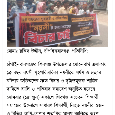
মোহাঃ রকিব উদ্দীন, চাঁপাইনবাবগঞ্জ প্রতিনিধি:
চাঁপাইনবাবগঞ্জের শিবগঞ্জ উপজেলার মোহনবাগ এলাকায়
১৫ বছর বয়সী গৃহপরিচারিকা নয়নীকে ধর্ষণ ও হত্যার
ঘটনায় জড়িতদের দ্রুত বিচার ও দৃষ্টান্তমূলক শাস্তির
দাবিতে র‌্যালি ও প্রতিবাদ সমাবেশ অনুষ্ঠিত হয়েছে।
সোমবার (১৫ জুন) সকালে শিবগঞ্জ সচেতন শিক্ষার্থী
সমাজের উদ্যোগে সাধারণ শিক্ষার্থী, নিহত নয়নীর স্বজন
ও বিভিন্ন শ্রেণি-পেশার শতাধিক মানুষ র‌্যালিতে অংশ