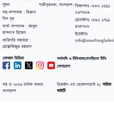
সুমন
গাজীপুর
ঢাকা, বাংলাদেশ।
বিজ্ঞাপনঃ +৮৮০ ১৬১১
সহ-সম্পাদক : মিজান
০৬৭৭০৯
বিন নূর
মোবাইলঃ +৮৮০ ১৭১১
বার্তা সম্পাদক : আবুল
৯৭৫৭০৮
হাসনাত হিমেল
ইমেইলঃ
কারিগরি সহায়ক :
info@amarbanglades
মোস্তাফিজুর রহমান
সোস্যাল মিডিয়া
শর্তাবলি ও নীতিমালা
গোপনীয়তা নীতি
যোগাযোগ
স্বত্ব © ২০২৬ দৈনিক আমার
ডিজাইন এন্ড ডেভেলপমেন্ট by
সারিয়া
বাংলাদেশ
আইটি