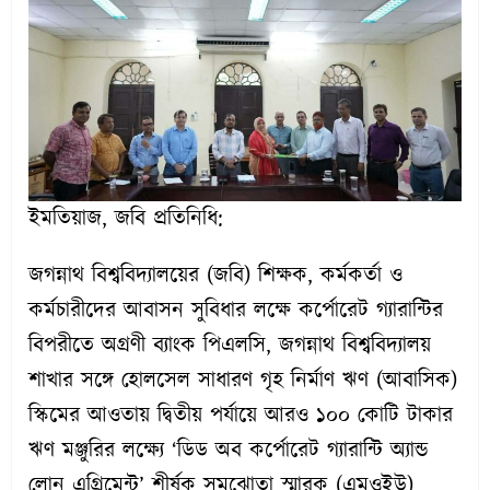
ইমতিয়াজ, জবি প্রতিনিধি:
জগন্নাথ বিশ্ববিদ্যালয়ের (জবি) শিক্ষক, কর্মকর্তা ও
কর্মচারীদের আবাসন সুবিধার লক্ষে কর্পোরেট গ্যারান্টির
বিপরীতে অগ্রণী ব্যাংক পিএলসি, জগন্নাথ বিশ্ববিদ্যালয়
শাখার সঙ্গে হোলসেল সাধারণ গৃহ নির্মাণ ঋণ (আবাসিক)
স্কিমের আওতায় দ্বিতীয় পর্যায়ে আরও ১০০ কোটি টাকার
ঋণ মঞ্জুরির লক্ষ্যে ‘ডিড অব কর্পোরেট গ্যারান্টি অ্যান্ড
লোন এগ্রিমেন্ট’ শীর্ষক সমঝোতা স্মারক (এমওইউ)